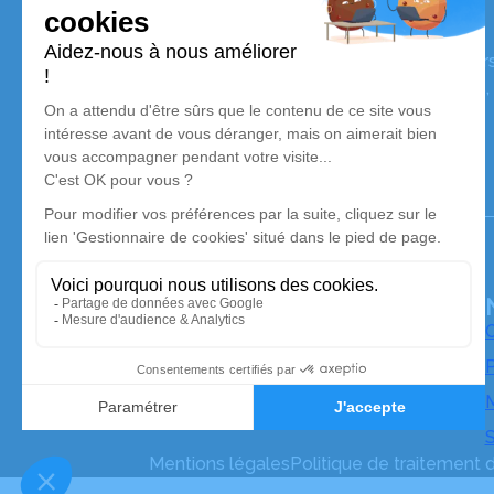
POMPES FUNEBRES DES ADHEMAR
Nos équipes vous aident à honorer la mémoire de la pe
perpétuer son souvenir dans le respect de ses volontés,
avec dignité dans son dernier voyage.
Notre agence
Pompes Funèbres des Adhemar
04 87 33 50 30
pfadhemar@gmail.com
48 Avenue Jean Jaurès – 26200 – Montélimar
O
P
M
S
Mentions légales
Politique de traitement