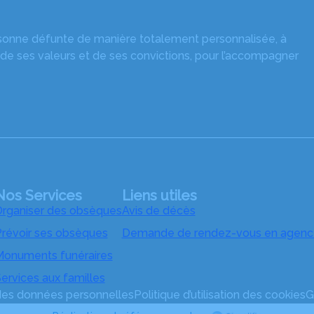
rsonne défunte de manière totalement personnalisée, à
 de ses valeurs et de ses convictions, pour l’accompagner
Nos Services
Liens utiles
rganiser des obsèques
Avis de décès
révoir ses obsèques
Demande de rendez-vous en agenc
onuments funéraires
ervices aux familles
 des données personnelles
Politique d’utilisation des cookies
G