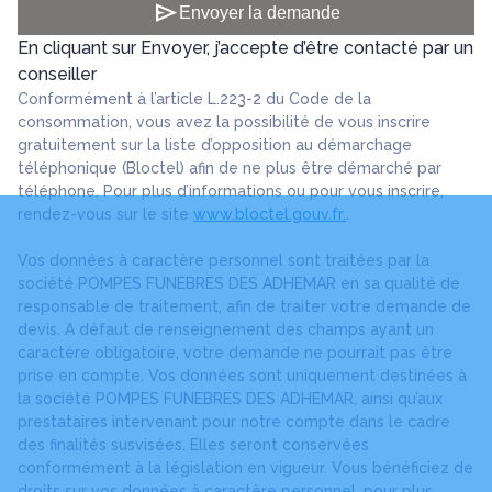
send
Envoyer la demande
En cliquant sur Envoyer, j’accepte d’être contacté par un
conseiller
Conformément à l’article L.223-2 du Code de la
consommation, vous avez la possibilité de vous inscrire
gratuitement sur la liste d’opposition au démarchage
téléphonique (Bloctel) afin de ne plus être démarché par
téléphone. Pour plus d’informations ou pour vous inscrire,
rendez-vous sur le site
www.bloctel.gouv.fr.
.
Vos données à caractère personnel sont traitées par la
société POMPES FUNEBRES DES ADHEMAR en sa qualité de
responsable de traitement, afin de traiter votre demande de
devis. A défaut de renseignement des champs ayant un
caractère obligatoire, votre demande ne pourrait pas être
prise en compte. Vos données sont uniquement destinées à
la société POMPES FUNEBRES DES ADHEMAR, ainsi qu’aux
prestataires intervenant pour notre compte dans le cadre
des finalités susvisées. Elles seront conservées
conformément à la législation en vigueur. Vous bénéficiez de
droits sur vos données à caractère personnel, pour plus