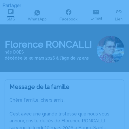
Partager
E-mail
SMS
WhatsApp
Facebook
Lien
Florence RONCALLI
née BOES
décédée le 30 mars 2026 à l'âge de 72 ans
Message de la famille
Chère famille, chers amis,
C’est avec une grande tristesse que nous vous
annonçons le décès de Florence RONCALLI
survenu le lundi 30 mars 2026 à Bourg-Saint-